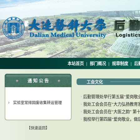
本站首页
|
部门概况
|
规章制度
|
后
通 知 公 告
工会文化
后勤管理处举行第五届“爱岗敬
·
实验室常排固废收集转运管理
我处工会会员在“大力弘扬教育家精
·
我处工会会员在“大医之韵” 
·
我校举行第四届“爱岗敬业，做后
·
【快速返回】