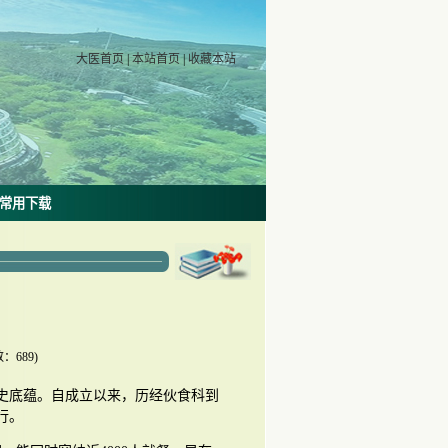
大医首页
|
本站首页
|
收藏本站
常用下载
数：
689
)
史底蕴。自成立以来，历经伙食科到
行。