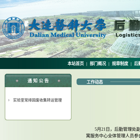
本站首页
|
部门概况
|
规章制度
|
后
通 知 公 告
工作动态
实验室常排固废收集转运管理
5月21日，后勤管理
寓服务中心全体管理人员参