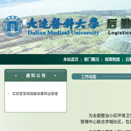
本站首页
|
部门概况
|
规章制度
|
后
通 知 公 告
工作动态
实验室常排固废收集转运管理
为全面整治小区环境卫
管理中心联合学城社区，在